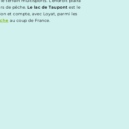
le terrain multisports. L’endroit plaira
rs de pêche.
Le lac de Taupont
est le
ion et compte, avec Loyat, parmi les
êche
au coup de France.