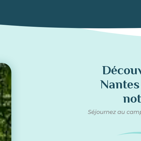
Découv
Nantes 
no
Séjournez au camp