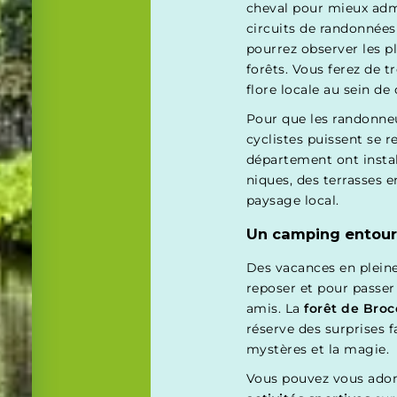
cheval pour mieux admi
circuits de randonnée
pourrez observer les pl
forêts. Vous ferez de t
flore locale au sein de
Pour que les randonneurs
cyclistes puissent se r
département ont instal
niques, des terrasses e
paysage local.
Un camping entouré
Des vacances en pleine 
reposer et pour passe
amis. La
forêt de Broc
réserve des surprises f
mystères et la magie.
Vous pouvez vous ado